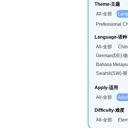
Theme-主题
All-全部
Lan
Prefessional
Language-语种
All-全部
Chi
German(DE)-
Bahasa Mela
Swahili(SW
Apply-适用
All-全部
Adu
Difficulty-难度
All-全部
Ele