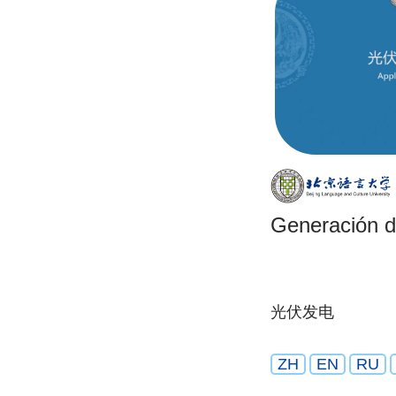
Generación de
光伏发电
ZH
EN
RU