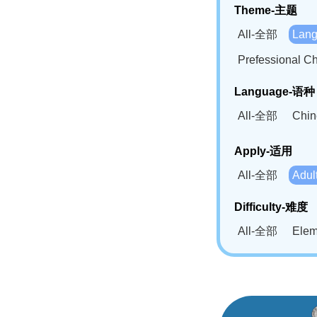
Theme-主题
All-全部
Lan
Prefessional
Language-语种
All-全部
Chi
German(DE)-
Apply-适用
Bahasa Mela
All-全部
Adu
Swahili(SW
Difficulty-难度
All-全部
Ele