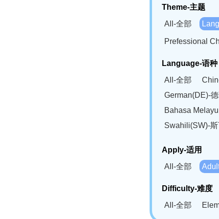
Theme-主题
All-全部
Lan
Prefessional
Language-语种
All-全部
Chi
German(DE)-
Bahasa Mela
Swahili(SW
Apply-适用
All-全部
Adu
Difficulty-难度
All-全部
Ele