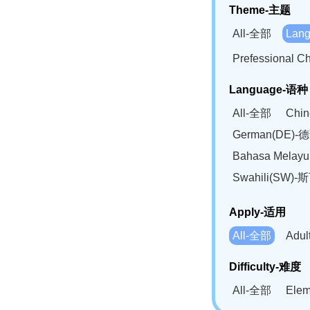
Theme-主题
All-全部
Lan
Prefessional
Language-语种
All-全部
Chi
German(DE)-
Bahasa Mela
Swahili(SW
Apply-适用
All-全部
Adu
Difficulty-难度
All-全部
Ele