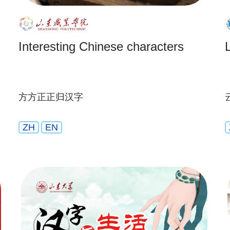
Interesting Chinese characters
方方正正归汉字
ZH
EN