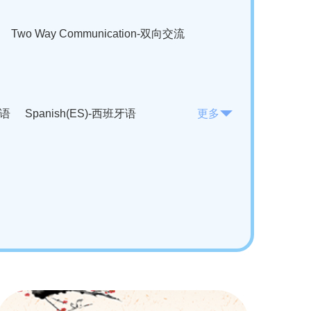
Two Way Communication-双向交流
法语
Spanish(ES)-西班牙语
更多
KO)-韩语
Vietnamese(VI)-越南语
ian(RO)-罗马尼亚语