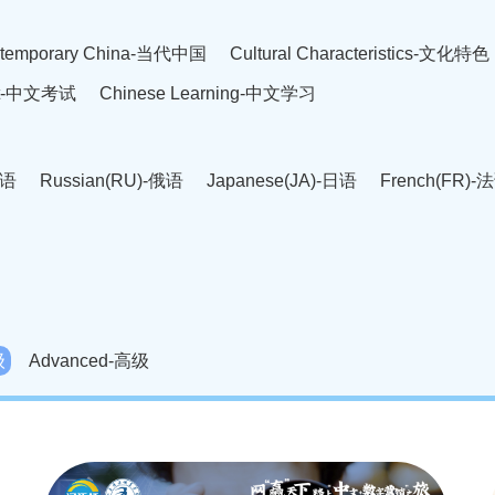
temporary China-当代中国
Cultural Characteristics-文化特色
est-中文考试
Chinese Learning-中文学习
英语
Russian(RU)-俄语
Japanese(JA)-日语
French(FR)-
Thai language(TH)-泰语
Arabic(AR)-阿拉伯语
Korean(
老挝语
Czech(CS)-捷克语
Hungarian(HU)-匈牙利语
Roman
-柬埔寨语
Mongolian(MN)-蒙古语
级
Advanced-高级