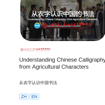
Understanding Chinese Calligraph
from Agricultural Characters
从农字认识中国书法
ZH
EN