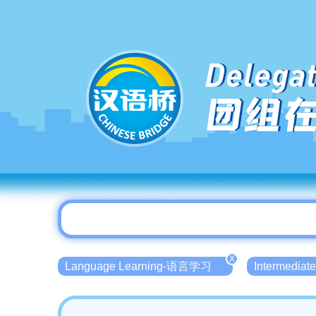
Delegat
团组
X
Language Learning-语言学习
Intermedia