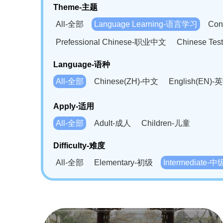
Theme-主题
All-全部
Language Learning-语言学习
Con
Prefessional Chinese-职业中文
Chinese T
Language-语种
All-全部
Chinese(ZH)-中文
English(EN)-
German(DE)-德语
Portuguese(PT)-葡萄牙语
Apply-适用
Bahasa Melayu(MS)-马来语
Laotian(LO)-
All-全部
Adult-成人
Children-儿童
Swahili(SW)-斯瓦西里语
Kampuchea(KH)
Difficulty-难度
All-全部
Elementary-初级
Intermediate-中