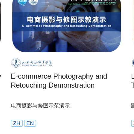
y
E-commerce Photography and
Retouching Demonstration
电商摄影与修图示范演示
ZH
EN