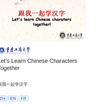
Let’s Learn Chinese Characters
Together
跟我一起学汉字
ZH
EN
FR