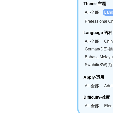
Theme-主题
All-全部
Lan
Prefessional
Language-语种
All-全部
Chi
German(DE)-
Bahasa Mela
Swahili(SW
Apply-适用
All-全部
Adu
Difficulty-难度
All-全部
Ele