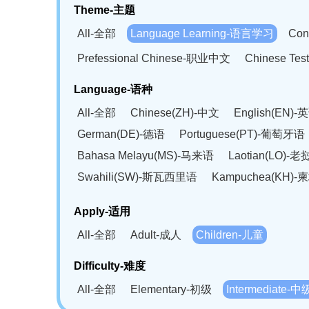
Theme-主题
All-全部
Language Learning-语言学习
Con
Prefessional Chinese-职业中文
Chinese T
Language-语种
All-全部
Chinese(ZH)-中文
English(EN)-
German(DE)-德语
Portuguese(PT)-葡萄牙语
Bahasa Melayu(MS)-马来语
Laotian(LO)-
Swahili(SW)-斯瓦西里语
Kampuchea(KH)
Apply-适用
All-全部
Adult-成人
Children-儿童
Difficulty-难度
All-全部
Elementary-初级
Intermediate-中