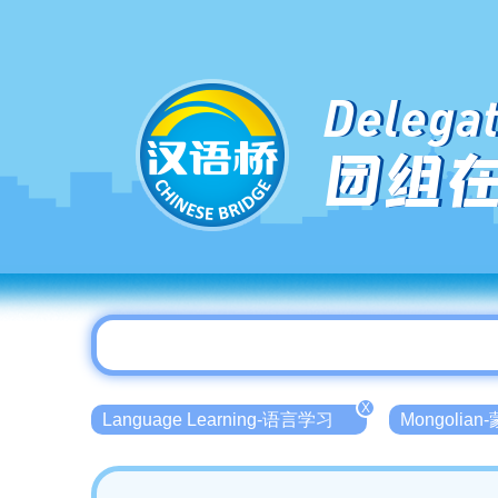
Delegat
团组
X
Language Learning-语言学习
Mongolia