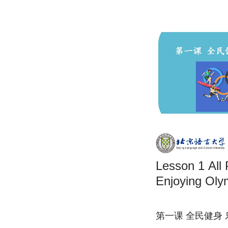
Lesson 1 All People’s Fitness by
Enjoying Oly
第一课 全民健身