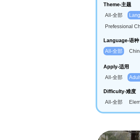
Theme-主题
All-全部
Lan
Prefessional
Language-语种
All-全部
Chi
German(DE)-
Apply-适用
Bahasa Mela
All-全部
Adu
Swahili(SW
Difficulty-难度
All-全部
Ele