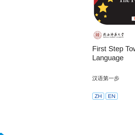
First Step T
Language
汉语第一步
ZH
EN