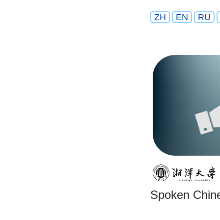
ZH
EN
RU
Spoken Chin