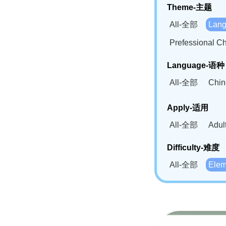
Theme-主题
All-全部
Lan
Prefessional
Language-语种
All-全部
Chi
German(DE)-
Apply-适用
Bahasa Mela
All-全部
Adu
Swahili(SW
Difficulty-难度
All-全部
Ele