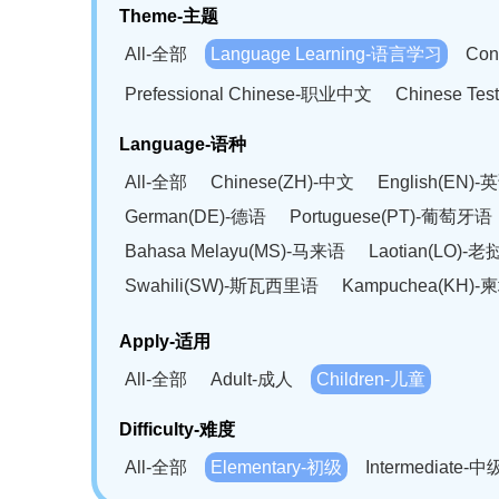
Theme-主题
All-全部
Language Learning-语言学习
Con
Prefessional Chinese-职业中文
Chinese T
Language-语种
All-全部
Chinese(ZH)-中文
English(EN)-
German(DE)-德语
Portuguese(PT)-葡萄牙语
Bahasa Melayu(MS)-马来语
Laotian(LO)-
Swahili(SW)-斯瓦西里语
Kampuchea(KH)
Apply-适用
All-全部
Adult-成人
Children-儿童
Difficulty-难度
All-全部
Elementary-初级
Intermediate-中