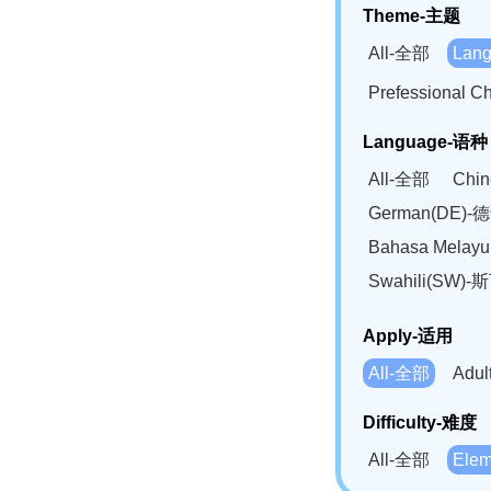
Theme-主题
All-全部
Lan
Prefessional
Language-语种
All-全部
Chi
German(DE)-
Bahasa Mela
Swahili(SW
Apply-适用
All-全部
Adu
Difficulty-难度
All-全部
Ele