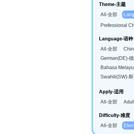
Theme-主题
All-全部
Lan
Prefessional
Language-语种
All-全部
Chi
German(DE)-
Bahasa Mela
Swahili(SW
Apply-适用
All-全部
Adu
Difficulty-难度
All-全部
Ele