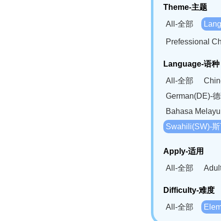
Theme-主题
All-全部
Lan
Prefessional
Language-语种
All-全部
Chi
German(DE)-
Bahasa Mela
Swahili(SW
Apply-适用
All-全部
Adu
Difficulty-难度
All-全部
Ele