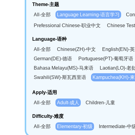
Theme-主题
All-全部
Language Learning-语言学习
Con
Prefessional Chinese-职业中文
Chinese T
Language-语种
All-全部
Chinese(ZH)-中文
English(EN)-
German(DE)-德语
Portuguese(PT)-葡萄牙语
Bahasa Melayu(MS)-马来语
Laotian(LO)-
Swahili(SW)-斯瓦西里语
Kampuchea(KH)
Apply-适用
All-全部
Adult-成人
Children-儿童
Difficulty-难度
All-全部
Elementary-初级
Intermediate-中