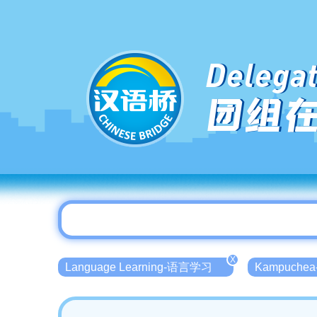
Delegat
团组
X
Language Learning-语言学习
Kampuch