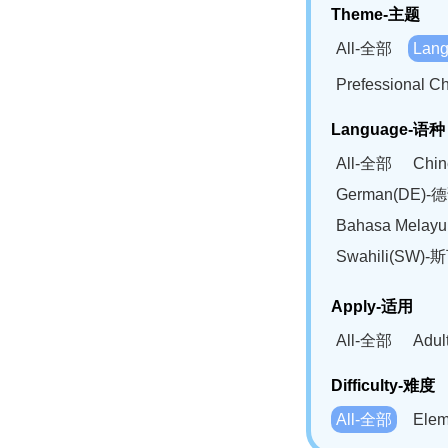
Theme-主题
All-全部
Lan
Prefessional
Language-语种
All-全部
Chi
German(DE)-
Bahasa Mela
Swahili(SW
Apply-适用
All-全部
Adu
Difficulty-难度
All-全部
Ele