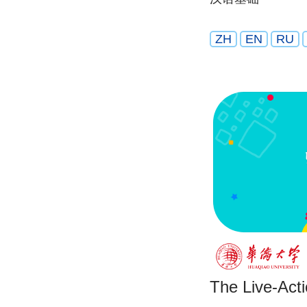
ZH
EN
RU
The Live-Act