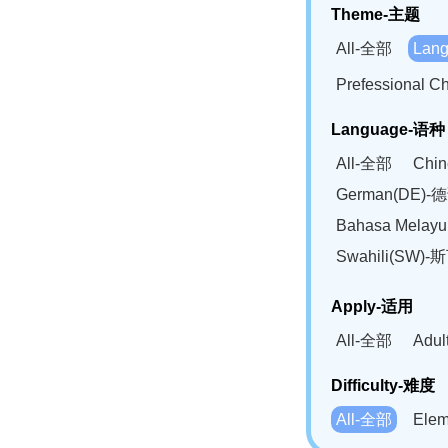
Theme-主题
All-全部
Lan
Prefessional
Language-语种
All-全部
Chi
German(DE)-
Bahasa Mela
Swahili(SW
Apply-适用
All-全部
Adu
Difficulty-难度
All-全部
Ele