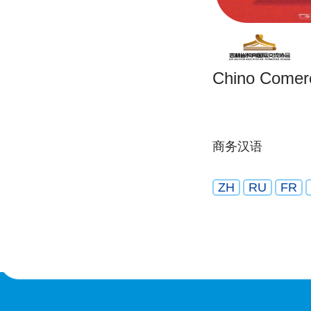
Chino Comerc
商务汉语
ZH
RU
FR