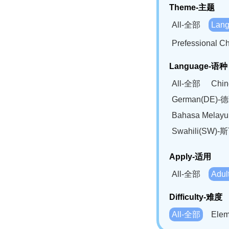
Theme-主题
All-全部
Lan
Prefessional
Language-语种
All-全部
Chi
German(DE)-
Bahasa Mela
Swahili(SW
Apply-适用
All-全部
Adu
Difficulty-难度
All-全部
Ele