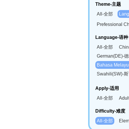
Theme-主题
All-全部
Lan
Prefessional
Language-语种
All-全部
Chi
German(DE)-
Bahasa Mela
Swahili(SW
Apply-适用
All-全部
Adu
Difficulty-难度
All-全部
Ele