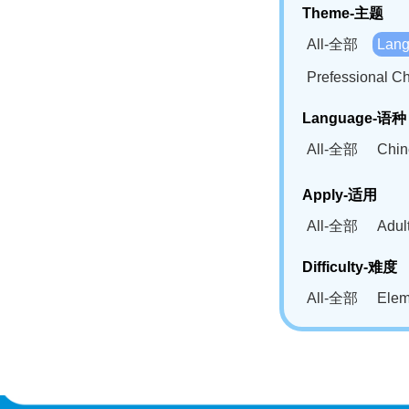
Theme-主题
All-全部
Lan
Prefessional
Language-语种
All-全部
Chi
German(DE)-
Apply-适用
Bahasa Mela
All-全部
Adu
Swahili(SW
Difficulty-难度
All-全部
Ele