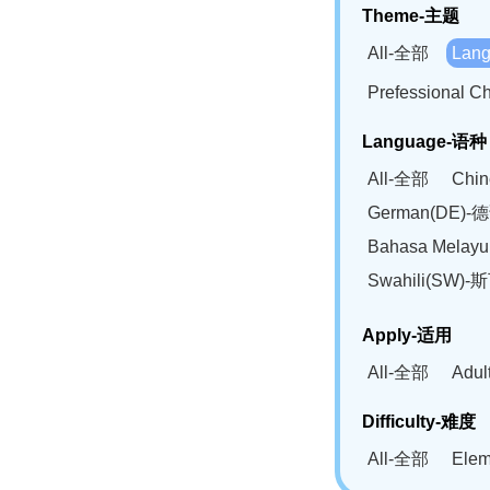
Theme-主题
All-全部
Lan
Prefessional
Language-语种
All-全部
Chi
German(DE)-
Bahasa Mela
Swahili(SW
Apply-适用
All-全部
Adu
Difficulty-难度
All-全部
Ele