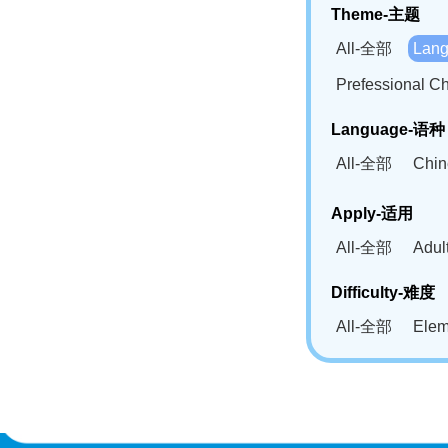
Theme-主题
All-全部
Lan
Prefessional
Language-语种
All-全部
Chi
German(DE)-
Apply-适用
Bahasa Mela
All-全部
Adu
Swahili(SW
Difficulty-难度
All-全部
Ele