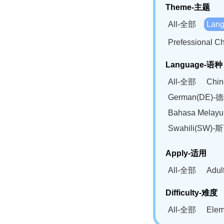
Theme-主题
All-全部
Lan
Prefessional
Language-语种
All-全部
Chi
German(DE)-
Bahasa Mela
Swahili(SW
Apply-适用
All-全部
Adu
Difficulty-难度
All-全部
Ele