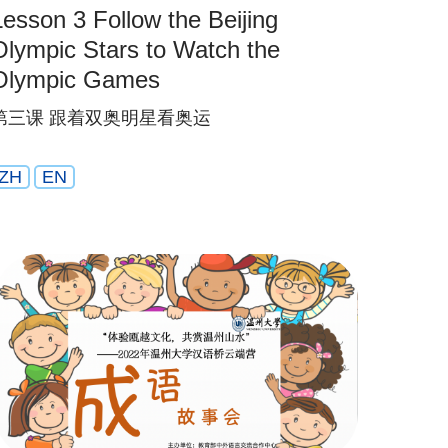
sson 3 Follow the Beijing
Olympic Stars to Watch the
Olympic Games
第三课 跟着双奥明星看奥运
ZH
EN