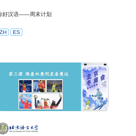
你好汉语——周末计划
ZH
ES