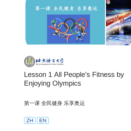
Lesson 1 All People’s Fitness by
Enjoying Olympics
第一课 全民健身 乐享奥运
ZH
EN