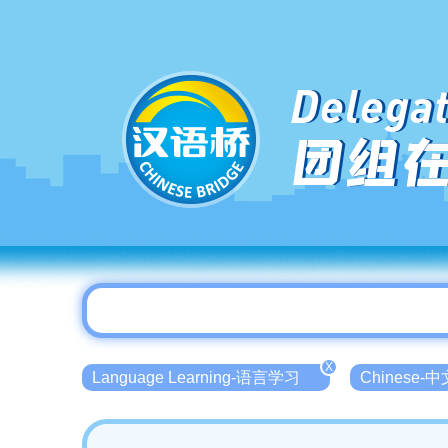
Delegat
团组
X
Language Learning-语言学习
Chinese-中