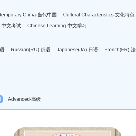
temporary China-当代中国
Cultural Characteristics-文化特色
est-中文考试
Chinese Learning-中文学习
英语
Russian(RU)-俄语
Japanese(JA)-日语
French(FR)-
Thai language(TH)-泰语
Arabic(AR)-阿拉伯语
Korean(
老挝语
Czech(CS)-捷克语
Hungarian(HU)-匈牙利语
Roman
-柬埔寨语
Mongolian(MN)-蒙古语
级
Advanced-高级