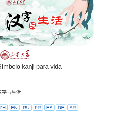
Símbolo kanji para vida
汉字与生活
ZH
EN
RU
FR
ES
DE
AR