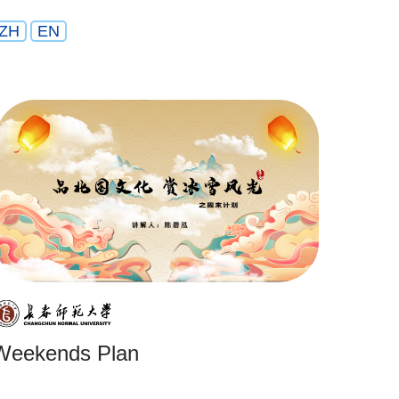
ZH
EN
Weekends Plan