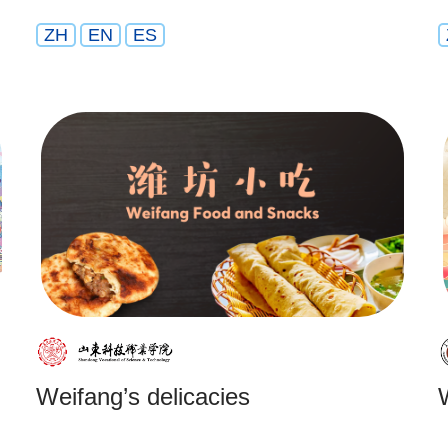
ZH
EN
ES
Weifang’s delicacies