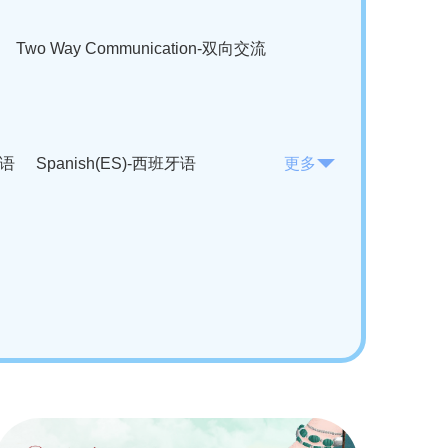
Two Way Communication-双向交流
法语
Spanish(ES)-西班牙语
更多
KO)-韩语
Vietnamese(VI)-越南语
ian(RO)-罗马尼亚语