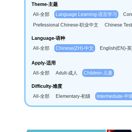
Theme-主题
All-全部
Language Learning-语言学习
Con
Prefessional Chinese-职业中文
Chinese T
Language-语种
All-全部
Chinese(ZH)-中文
English(EN)-
German(DE)-德语
Portuguese(PT)-葡萄牙语
Apply-适用
Bahasa Melayu(MS)-马来语
Laotian(LO)-
All-全部
Adult-成人
Children-儿童
Swahili(SW)-斯瓦西里语
Kampuchea(KH)
Difficulty-难度
All-全部
Elementary-初级
Intermediate-中