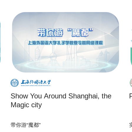
Show You Around Shanghai, the
Magic city
带你游“魔都”