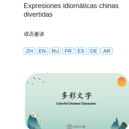
Expresiones idiomáticas chinas
divertidas
成语趣谈
ZH
EN
RU
FR
ES
DE
AR