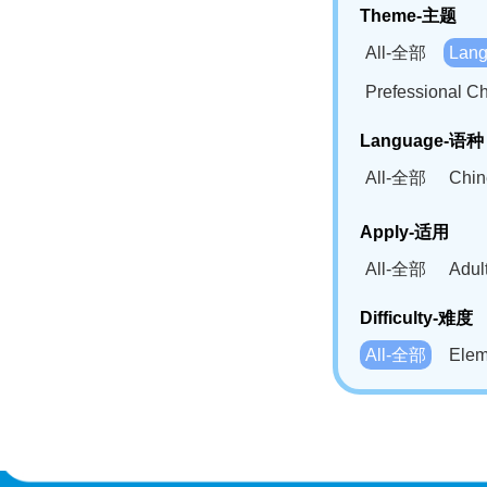
Theme-主题
All-全部
Lan
Prefessional
Language-语种
All-全部
Chi
German(DE)-
Apply-适用
Bahasa Mela
All-全部
Adu
Swahili(SW
Difficulty-难度
All-全部
Ele