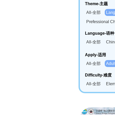
Theme-主题
All-全部
Lan
Prefessional
Language-语种
All-全部
Chi
German(DE)-
Apply-适用
Bahasa Mela
All-全部
Adu
Swahili(SW
Difficulty-难度
All-全部
Ele