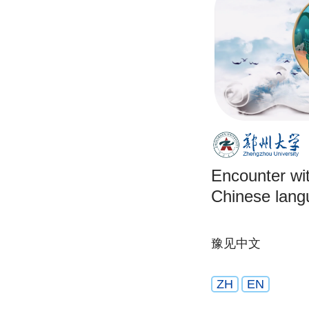
Encounter wi
Chinese lang
豫见中文
ZH
EN