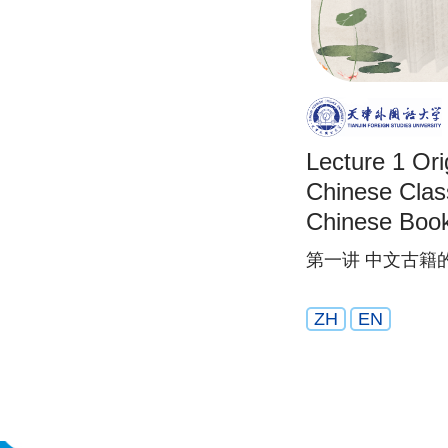
Lecture 1 Ori
Chinese Class
Chinese Book
第一讲 中文古籍
ZH
EN