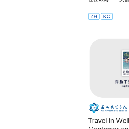
ZH
KO
Travel in W