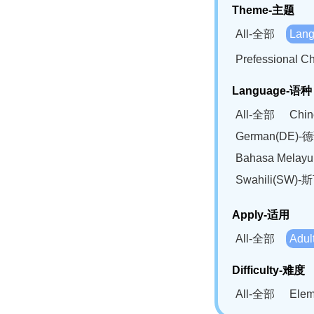
Theme-主题
All-全部
Lan
Prefessional
Language-语种
All-全部
Chi
German(DE)-
Bahasa Mela
Swahili(SW
Apply-适用
All-全部
Adu
Difficulty-难度
All-全部
Ele