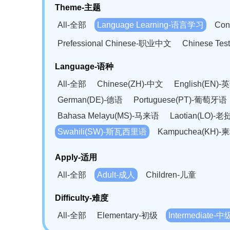
Theme-主题
All-全部
Language Learning-语言学习
Con
Prefessional Chinese-职业中文
Chinese T
Language-语种
All-全部
Chinese(ZH)-中文
English(EN)-
German(DE)-德语
Portuguese(PT)-葡萄牙语
Bahasa Melayu(MS)-马来语
Laotian(LO)-
Swahili(SW)-斯瓦西里语
Kampuchea(KH)
Apply-适用
All-全部
Adult-成人
Children-儿童
Difficulty-难度
All-全部
Elementary-初级
Intermediate-中