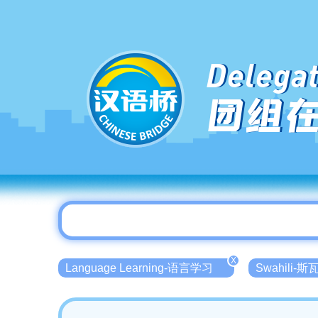
Delegat
团组
X
Language Learning-语言学习
Swahili-