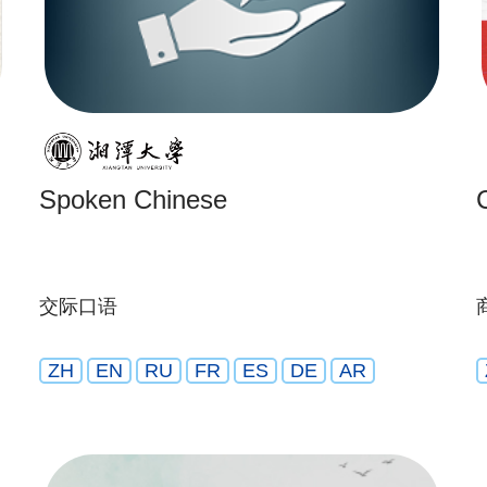
Spoken Chinese
交际口语
ZH
EN
RU
FR
ES
DE
AR