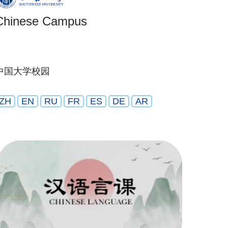
Chinese Campus
中国大学校园
ZH
EN
RU
FR
ES
DE
AR