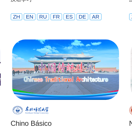
ZH
EN
RU
FR
ES
DE
AR
Chino Básico