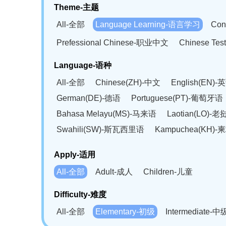
Theme-主题
All-全部
Language Learning-语言学习
Con
Prefessional Chinese-职业中文
Chinese T
Language-语种
All-全部
Chinese(ZH)-中文
English(EN)-
German(DE)-德语
Portuguese(PT)-葡萄牙语
Bahasa Melayu(MS)-马来语
Laotian(LO)-
Swahili(SW)-斯瓦西里语
Kampuchea(KH)
Apply-适用
All-全部
Adult-成人
Children-儿童
Difficulty-难度
All-全部
Elementary-初级
Intermediate-中