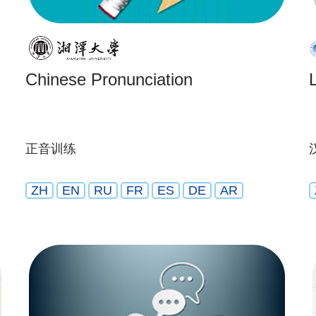
Chinese Pronunciation
正音训练
ZH
EN
RU
FR
ES
DE
AR