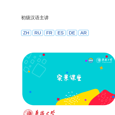
初级汉语主讲
ZH
RU
FR
ES
DE
AR