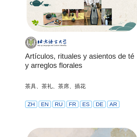
Artículos, rituales y asientos de té
y arreglos florales
茶具、茶礼、茶席、插花
ZH
EN
RU
FR
ES
DE
AR