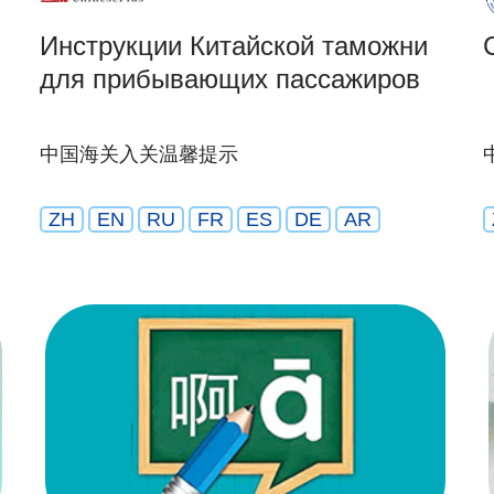
Инструкции Китайской таможни
для прибывающих пассажиров
中国海关入关温馨提示
ZH
EN
RU
FR
ES
DE
AR