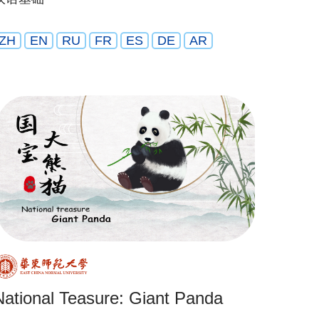
ZH
EN
RU
FR
ES
DE
AR
National Teasure: Giant Panda