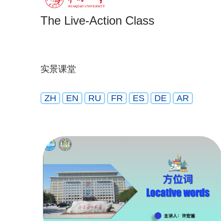
The Live-Action Class
实景课堂
ZH
EN
RU
FR
ES
DE
AR