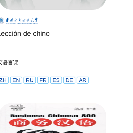
Lección de chino
汉语言课
ZH
EN
RU
FR
ES
DE
AR