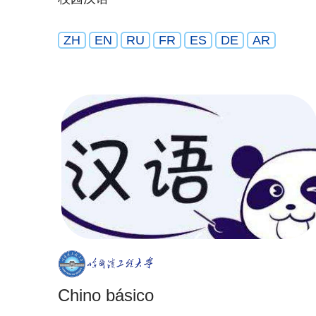
ZH
EN
RU
FR
ES
DE
AR
Chino básico