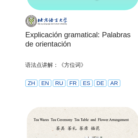
Explicación gramatical: Palabras
de orientación
语法点讲解：《方位词》
ZH
EN
RU
FR
ES
DE
AR