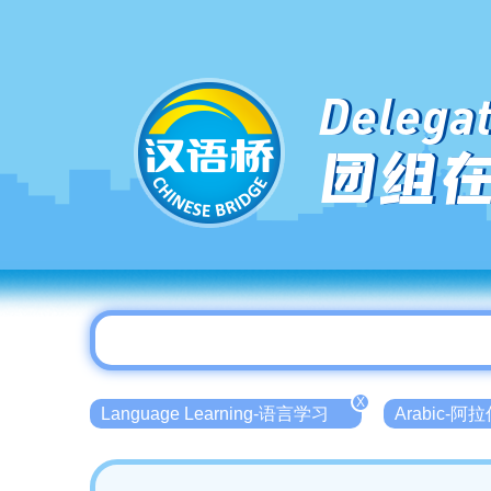
Delegat
团组
X
Language Learning-语言学习
Arabic-阿