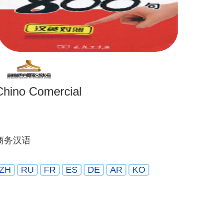
Chino Comercial
商务汉语
ZH
RU
FR
ES
DE
AR
KO