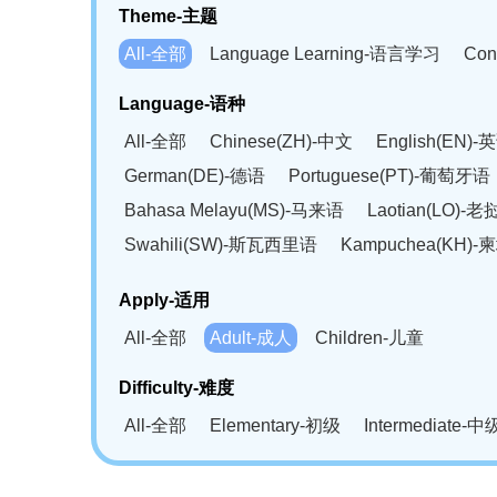
Theme-主题
All-全部
Language Learning-语言学习
Con
Language-语种
All-全部
Chinese(ZH)-中文
English(EN)-
German(DE)-德语
Portuguese(PT)-葡萄牙语
Bahasa Melayu(MS)-马来语
Laotian(LO)-
Swahili(SW)-斯瓦西里语
Kampuchea(KH)
Apply-适用
All-全部
Adult-成人
Children-儿童
Difficulty-难度
All-全部
Elementary-初级
Intermediate-中