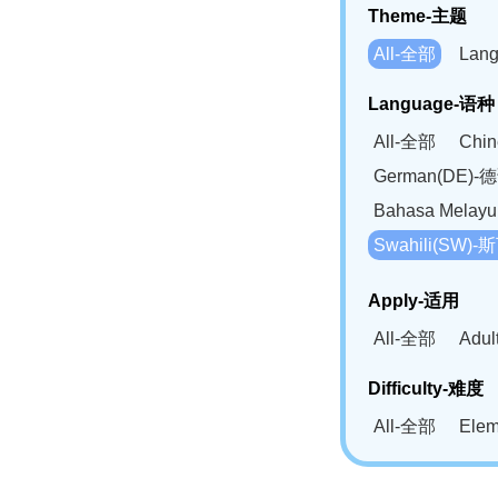
Theme-主题
All-全部
Lan
Language-语种
All-全部
Chi
German(DE)-
Bahasa Mela
Swahili(SW
Apply-适用
All-全部
Adu
Difficulty-难度
All-全部
Ele