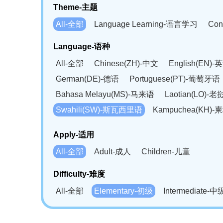
Theme-主题
All-全部
Language Learning-语言学习
Con
Language-语种
All-全部
Chinese(ZH)-中文
English(EN)-
German(DE)-德语
Portuguese(PT)-葡萄牙语
Bahasa Melayu(MS)-马来语
Laotian(LO)-
Swahili(SW)-斯瓦西里语
Kampuchea(KH)
Apply-适用
All-全部
Adult-成人
Children-儿童
Difficulty-难度
All-全部
Elementary-初级
Intermediate-中