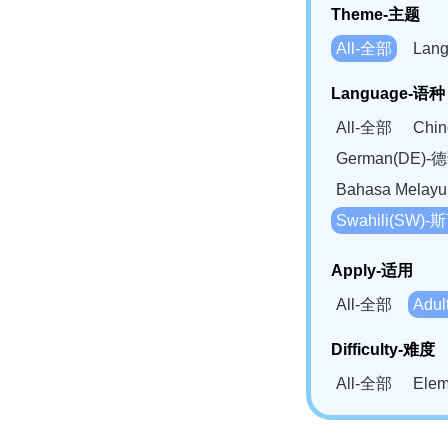
Theme-主题
All-全部
Lan
Language-语种
All-全部
Chi
German(DE)-
Bahasa Mela
Swahili(SW
Apply-适用
All-全部
Adu
Difficulty-难度
All-全部
Ele