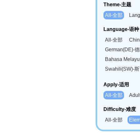
Theme-主题
All-全部
Lan
Language-语种
All-全部
Chi
German(DE)-
Bahasa Mela
Swahili(SW
Apply-适用
All-全部
Adu
Difficulty-难度
All-全部
Ele