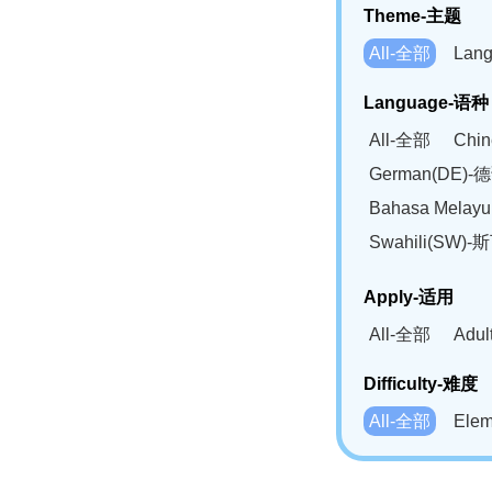
Theme-主题
All-全部
Lan
Language-语种
All-全部
Chi
German(DE)-
Bahasa Mela
Swahili(SW
Apply-适用
All-全部
Adu
Difficulty-难度
All-全部
Ele