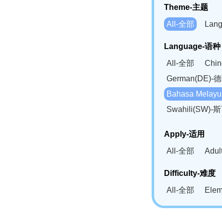
Theme-主题
All-全部
Lan
Language-语种
All-全部
Chi
German(DE)-
Bahasa Mela
Swahili(SW
Apply-适用
All-全部
Adu
Difficulty-难度
All-全部
Ele