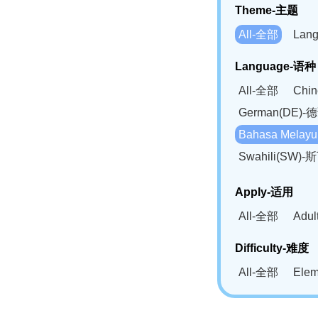
Theme-主题
All-全部
Lan
Language-语种
All-全部
Chi
German(DE)-
Bahasa Mela
Swahili(SW
Apply-适用
All-全部
Adu
Difficulty-难度
All-全部
Ele