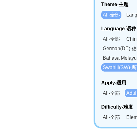
Theme-主题
All-全部
Lan
Language-语种
All-全部
Chi
German(DE)-
Bahasa Mela
Swahili(SW
Apply-适用
All-全部
Adu
Difficulty-难度
All-全部
Ele