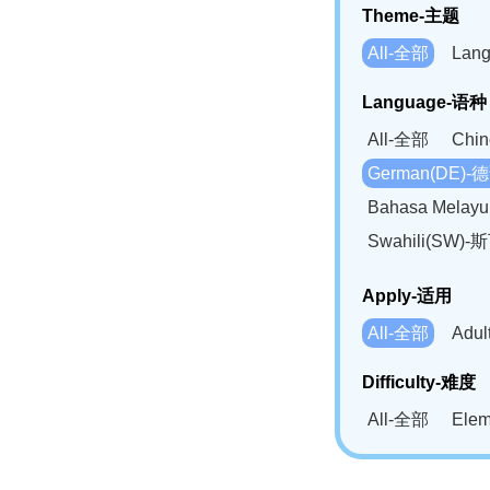
Theme-主题
All-全部
Lan
Language-语种
All-全部
Chi
German(DE)-
Bahasa Mela
Swahili(SW
Apply-适用
All-全部
Adu
Difficulty-难度
All-全部
Ele