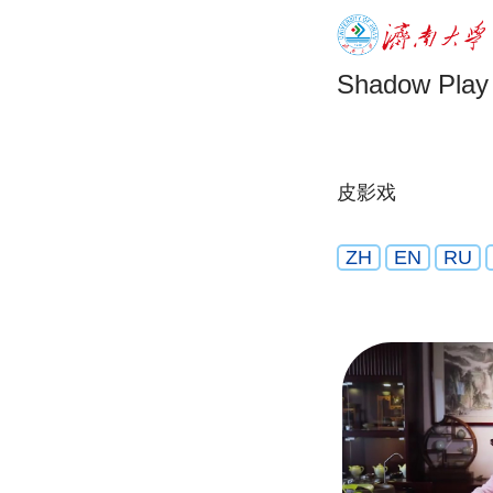
Shadow Play
皮影戏
ZH
EN
RU