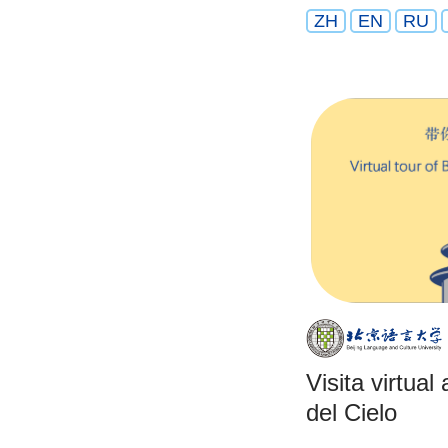
ZH
EN
RU
Visita virtua
del Cielo