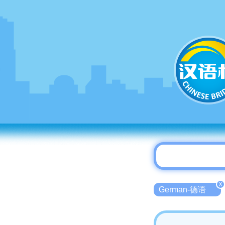
X
German-德语