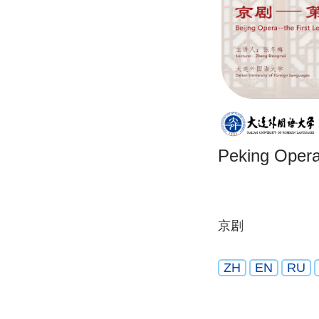
Peking Oper
京剧
ZH
EN
RU