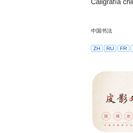
Caligrafía ch
中国书法
ZH
RU
FR