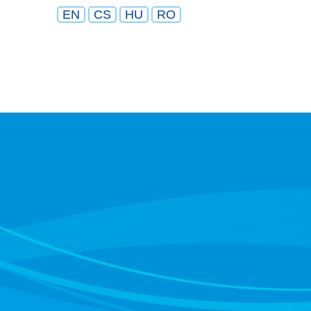
EN
CS
HU
RO