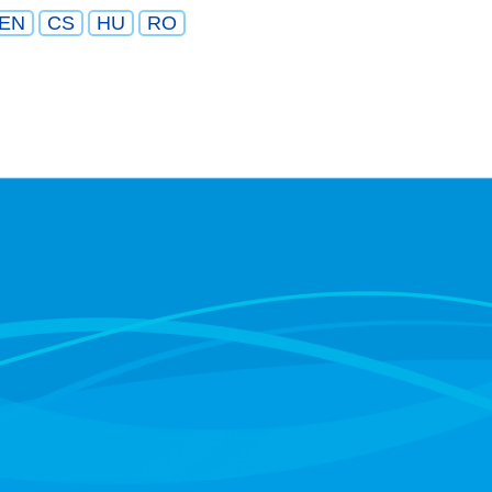
EN
CS
HU
RO