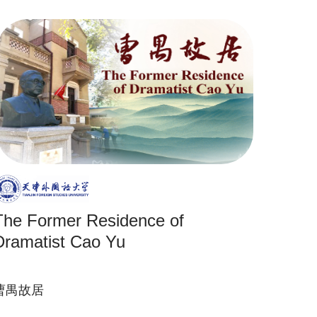
The Former Residence of
Dramatist Cao Yu
曹禺故居