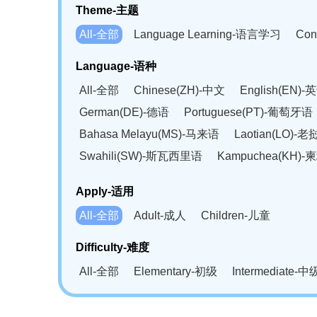
Theme-主题
All-全部
Language Learning-语言学习
Con
Language-语种
All-全部
Chinese(ZH)-中文
English(EN)-
German(DE)-德语
Portuguese(PT)-葡萄牙语
Bahasa Melayu(MS)-马来语
Laotian(LO)-
Swahili(SW)-斯瓦西里语
Kampuchea(KH)
Apply-适用
All-全部
Adult-成人
Children-儿童
Difficulty-难度
All-全部
Elementary-初级
Intermediate-中