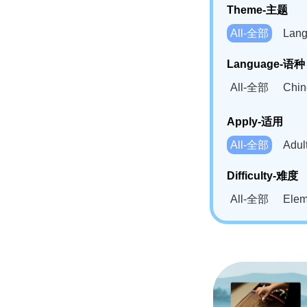
Theme-主题
All-全部
Lan
Language-语种
All-全部
Chi
German(DE)-
Apply-适用
Bahasa Mela
All-全部
Adu
Swahili(SW
Difficulty-难度
All-全部
Ele