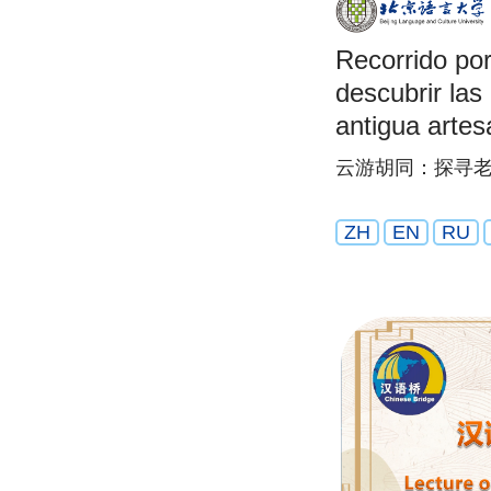
Recorrido por
descubrir las
antigua artes
云游胡同：探寻老
ZH
EN
RU