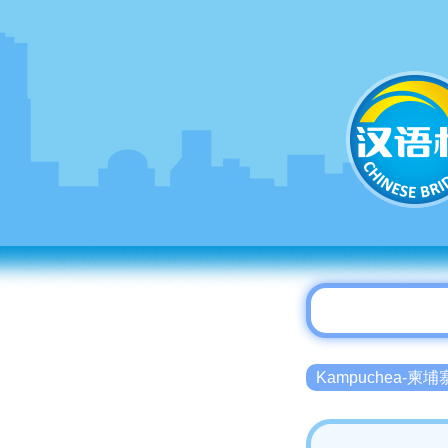
Kampuchea-柬