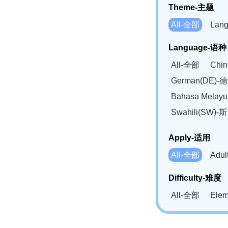
Theme-主题
All-全部
Lan
Language-语种
All-全部
Chi
German(DE)-
Bahasa Mela
Swahili(SW
Apply-适用
All-全部
Adu
Difficulty-难度
All-全部
Ele