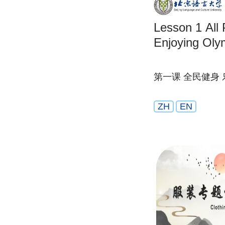
Lesson 1 All People’s Fitness by
Enjoying Oly
第一课 全民健身
ZH
EN