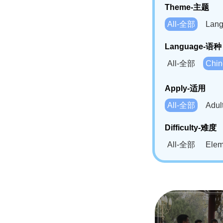
Theme-主题
All-全部
Lan
Language-语种
All-全部
Chi
German(DE)-
Apply-适用
Bahasa Mela
All-全部
Adu
Swahili(SW
Difficulty-难度
All-全部
Ele