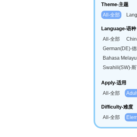
Theme-主题
All-全部
Lan
Language-语种
All-全部
Chi
German(DE)-
Bahasa Mela
Swahili(SW
Apply-适用
All-全部
Adu
Difficulty-难度
All-全部
Ele