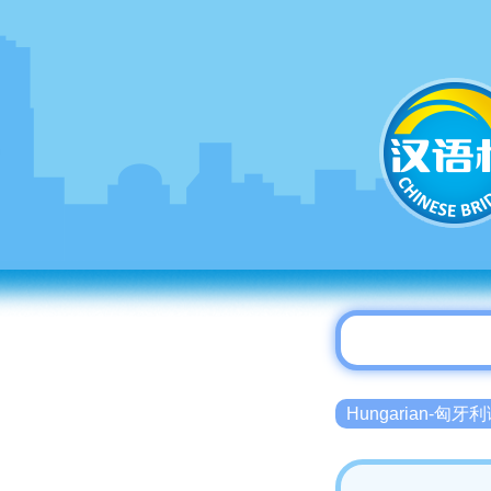
Hungarian-匈牙