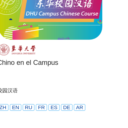
Chino en el Campus
校园汉语
ZH
EN
RU
FR
ES
DE
AR