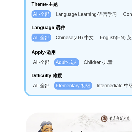
Theme-主题
All-全部
Language Learning-语言学习
Con
Language-语种
All-全部
Chinese(ZH)-中文
English(EN)-
German(DE)-德语
Portuguese(PT)-葡萄牙语
Apply-适用
Bahasa Melayu(MS)-马来语
Laotian(LO)-
All-全部
Adult-成人
Children-儿童
Swahili(SW)-斯瓦西里语
Kampuchea(KH)
Difficulty-难度
All-全部
Elementary-初级
Intermediate-中