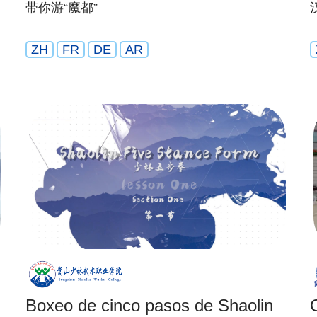
带你游“魔都”
ZH
FR
DE
AR
Boxeo de cinco pasos de Shaolin