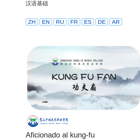
汉语基础
ZH
EN
RU
FR
ES
DE
AR
Aficionado al kung-fu