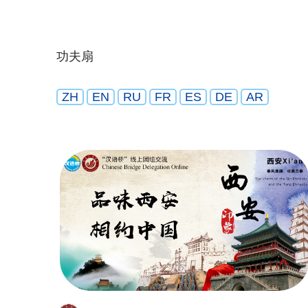
功夫扇
ZH
EN
RU
FR
ES
DE
AR