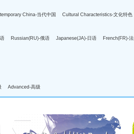
temporary China-当代中国
Cultural Characteristics-文化特色
英语
Russian(RU)-俄语
Japanese(JA)-日语
French(FR)-
Thai language(TH)-泰语
Arabic(AR)-阿拉伯语
Korean(
老挝语
Czech(CS)-捷克语
Hungarian(HU)-匈牙利语
Roman
-柬埔寨语
Mongolian(MN)-蒙古语
级
Advanced-高级