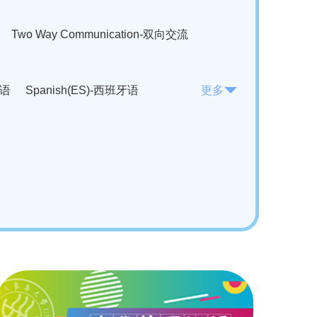
Two Way Communication-双向交流
法语
Spanish(ES)-西班牙语
更多
KO)-韩语
Vietnamese(VI)-越南语
ian(RO)-罗马尼亚语