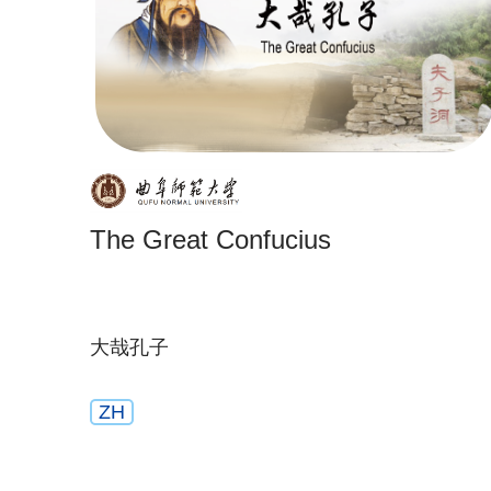
The Great Confucius
大哉孔子
ZH