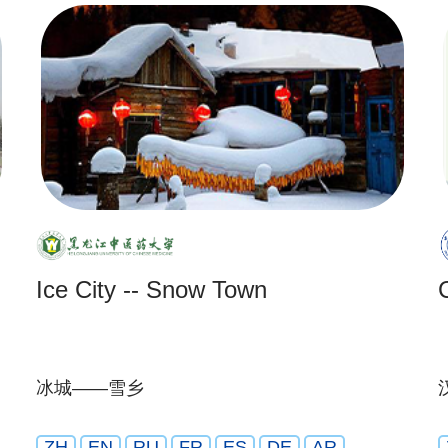
Ice City -- Snow Town
冰城——雪乡
ZH
EN
RU
FR
ES
DE
AR