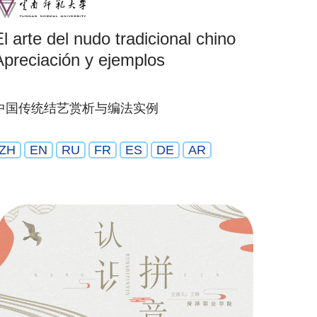
El arte del nudo tradicional chino
Apreciación y ejemplos
中国传统结艺赏析与编法实例
ZH
EN
RU
FR
ES
DE
AR