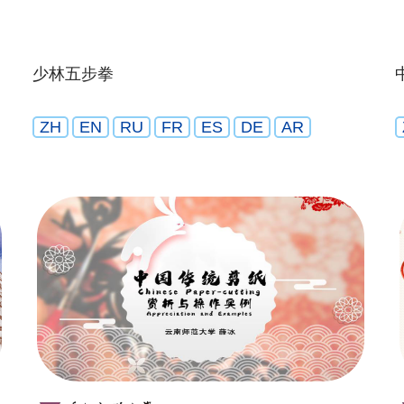
少林五步拳
ZH
EN
RU
FR
ES
DE
AR