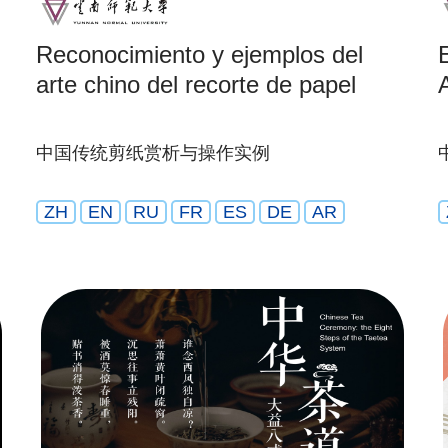
Reconocimiento y ejemplos del
arte chino del recorte de papel
中国传统剪纸赏析与操作实例
ZH
EN
RU
FR
ES
DE
AR