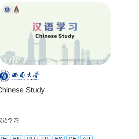
Chinese Study
汉语学习
ZH
EN
RU
FR
ES
DE
AR