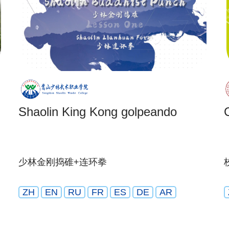
Shaolin King Kong golpeando
少林金刚捣碓+连环拳
ZH
EN
RU
FR
ES
DE
AR