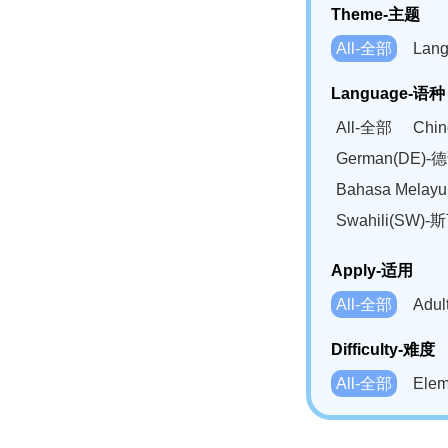
Theme-主题
All-全部
Lan
Language-语种
All-全部
Chi
German(DE)-
Bahasa Mela
Swahili(SW
Apply-适用
All-全部
Adu
Difficulty-难度
All-全部
Ele