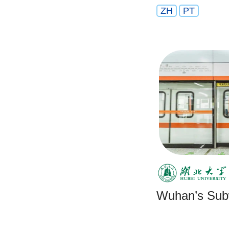
ZH
PT
Wuhan’s Su