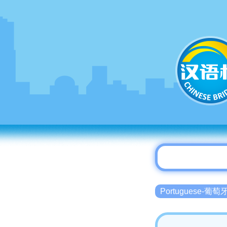
Portuguese-葡萄