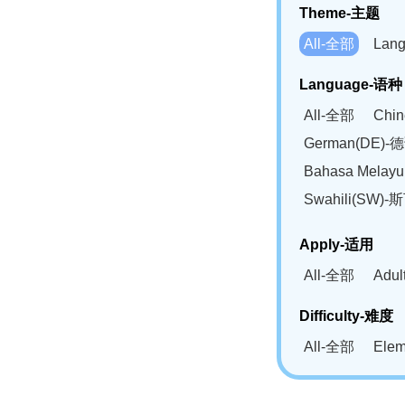
Theme-主题
All-全部
Lan
Language-语种
All-全部
Chi
German(DE)-
Bahasa Mela
Swahili(SW
Apply-适用
All-全部
Adu
Difficulty-难度
All-全部
Ele