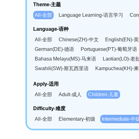
Theme-主题
All-全部
Language Learning-语言学习
Con
Language-语种
All-全部
Chinese(ZH)-中文
English(EN)-
German(DE)-德语
Portuguese(PT)-葡萄牙语
Bahasa Melayu(MS)-马来语
Laotian(LO)-
Swahili(SW)-斯瓦西里语
Kampuchea(KH)
Apply-适用
All-全部
Adult-成人
Children-儿童
Difficulty-难度
All-全部
Elementary-初级
Intermediate-中