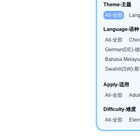
Theme-主题
All-全部
Lan
Language-语种
All-全部
Chi
German(DE)-
Bahasa Mela
Swahili(SW
Apply-适用
All-全部
Adu
Difficulty-难度
All-全部
Ele