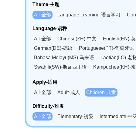
Theme-主题
All-全部
Language Learning-语言学习
Con
Language-语种
All-全部
Chinese(ZH)-中文
English(EN)-
German(DE)-德语
Portuguese(PT)-葡萄牙语
Bahasa Melayu(MS)-马来语
Laotian(LO)-
Swahili(SW)-斯瓦西里语
Kampuchea(KH)
Apply-适用
All-全部
Adult-成人
Children-儿童
Difficulty-难度
All-全部
Elementary-初级
Intermediate-中