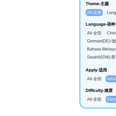
Theme-主题
All-全部
Lan
Language-语种
All-全部
Chi
German(DE)-
Bahasa Mela
Swahili(SW
Apply-适用
All-全部
Adu
Difficulty-难度
All-全部
Ele